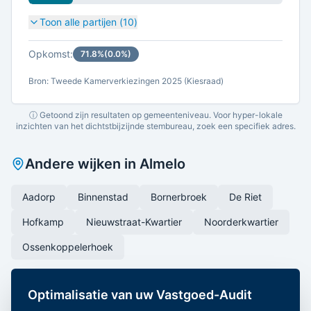
Toon alle partijen (
10
)
Opkomst:
71.8
%
(
0.0
%)
Bron: Tweede Kamerverkiezingen 2025 (Kiesraad)
ⓘ Getoond zijn resultaten op gemeenteniveau. Voor hyper-lokale
inzichten van het dichtstbijzijnde stembureau, zoek een specifiek adres.
Andere wijken in
Almelo
Aadorp
Binnenstad
Bornerbroek
De Riet
Hofkamp
Nieuwstraat-Kwartier
Noorderkwartier
Ossenkoppelerhoek
Optimalisatie van uw Vastgoed-Audit