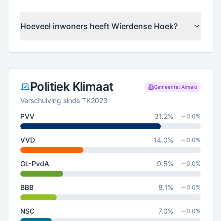
Hoeveel inwoners heeft Wierdense Hoek?
Politiek Klimaat
Gemeente: Almelo
Verschuiving sinds TK2023
PVV
31.2
%
0.0
%
VVD
14.0
%
0.0
%
GL-PvdA
9.5
%
0.0
%
BBB
8.1
%
0.0
%
NSC
7.0
%
0.0
%