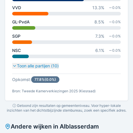
VVD
13.3
%
0.0
%
GL-PvdA
8.5
%
0.0
%
SGP
7.3
%
0.0
%
NSC
6.1
%
0.0
%
Toon alle partijen (
10
)
Opkomst:
77.8
%
(
0.0
%)
Bron: Tweede Kamerverkiezingen 2025 (Kiesraad)
ⓘ Getoond zijn resultaten op gemeenteniveau. Voor hyper-lokale
inzichten van het dichtstbijzijnde stembureau, zoek een specifiek adres.
Andere wijken in
Alblasserdam