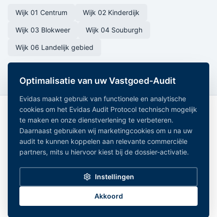
Wijk 01 Centrum
Wijk 02 Kinderdijk
Wijk 03 Blokweer
Wijk 04 Souburgh
Wijk 06 Landelijk gebied
Optimalisatie van uw Vastgoed-Audit
Evidas maakt gebruik van functionele en analytische
cookies om het Evidas Audit Protocol technisch mogelijk
te maken en onze dienstverlening te verbeteren.
Daarnaast gebruiken wij marketingcookies om u na uw
audit te kunnen koppelen aan relevante commerciële
partners, mits u hiervoor kiest bij de dossier-activatie.
Onafhankelijk Vastgoedregister — geaggregeerde
vastgoeddata uit 15+ overheidsregistraties.
Instellingen
Alle gemeentes
|
Noord-Holland
|
Zuid-Holland
|
Noord-Brabant
|
Gelderland
Privacy Policy
|
Disclaimer
|
Bronnen
|
Partners
|
Cookie-instellingen
Akkoord
©
2026
Evidas. Alle rechten voorbehouden.