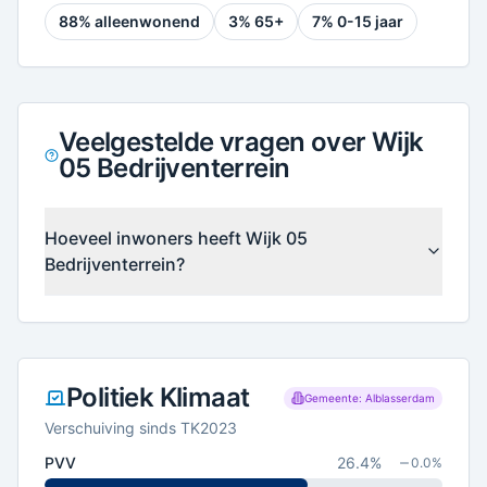
88
% alleenwonend
3
% 65+
7
% 0-15 jaar
Veelgestelde vragen over Wijk
05 Bedrijventerrein
Hoeveel inwoners heeft Wijk 05
Bedrijventerrein?
Politiek Klimaat
Gemeente: Alblasserdam
Verschuiving sinds TK2023
PVV
26.4
%
0.0
%