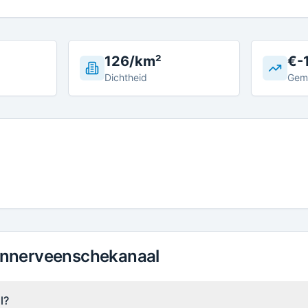
126/km²
€-
Dichtheid
Gem
 Annerveenschekanaal
l?