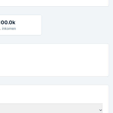
100.0k
. inkomen